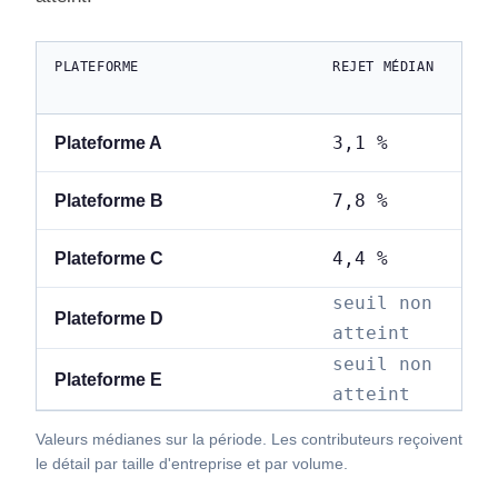
PLATEFORME
REJET MÉDIAN
DÉ
3,1 %
4
Plateforme A
7,8 %
1
Plateforme B
4,4 %
6
Plateforme C
seuil non
s
Plateforme D
atteint
a
seuil non
s
Plateforme E
atteint
a
Valeurs médianes sur la période. Les contributeurs reçoivent
le détail par taille d'entreprise et par volume.