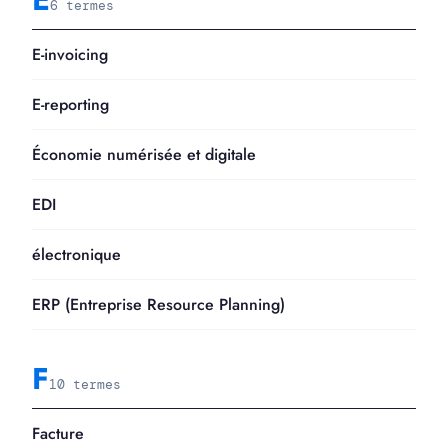
6 termes
E-invoicing
E-reporting
Économie numérisée et digitale
EDI
électronique
ERP (Entreprise Resource Planning)
F
10 termes
Facture