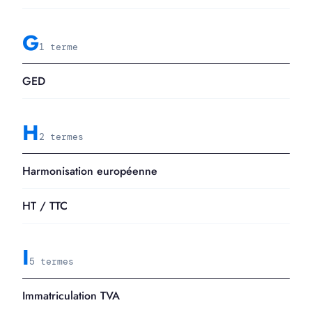
G
1 terme
GED
H
2 termes
Harmonisation européenne
HT / TTC
I
5 termes
Immatriculation TVA