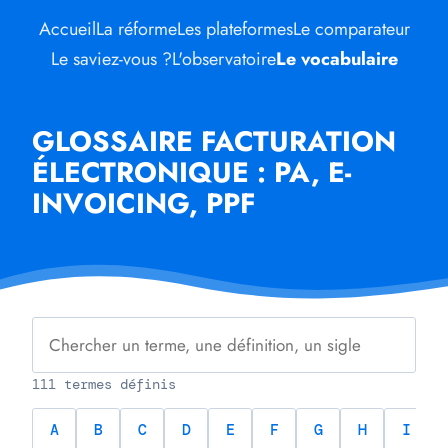
Accueil
La réforme
Les plateformes
Le comparateur
Le saviez-vous ?
L'observatoire
Le vocabulaire
GLOSSAIRE FACTURATION
ÉLECTRONIQUE : PA, E-
INVOICING, PPF
111 termes définis
A
B
C
D
E
F
G
H
I