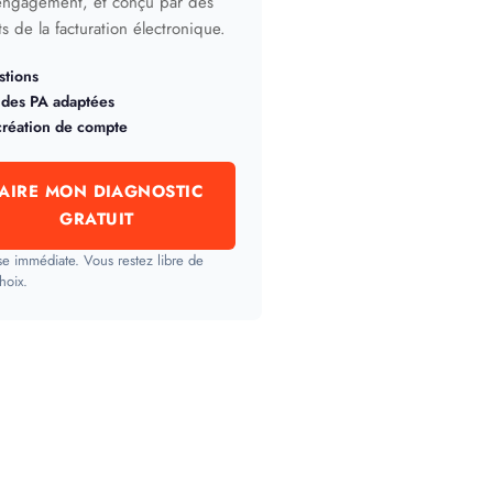
engagement, et conçu par des
s de la facturation électronique.
stions
 des PA adaptées
création de compte
FAIRE MON DIAGNOSTIC
GRATUIT
e immédiate. Vous restez libre de
hoix.