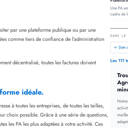
Platefor
Une PA est
cadre de l
nsiter par une plateforme publique ou par une
DANS LE
ées comme tiers de confiance de l’administration
← Date d’
Les 111 
ent décentralisé, toutes les factures doivent
Tro
Agr
min
eforme idéale.
Notre
sse à toutes les entreprises, de toutes les tailles,
activ
lleur choix possible. Grâce à une série de questions,
meill
adapt
es les PA les plus adaptées à votre activité. Ces