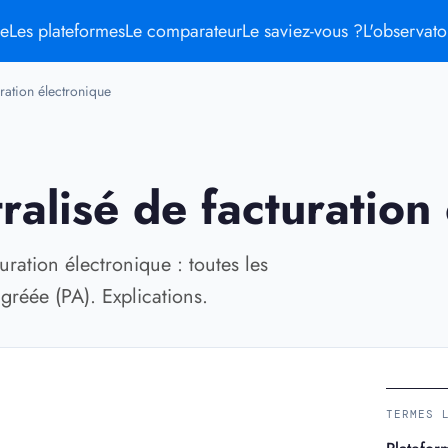
me
Les plateformes
Le comparateur
Le saviez-vous ?
L'observato
ration électronique
alisé de facturation
uration électronique : toutes les
gréée (PA). Explications.
TERMES 