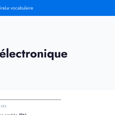
ire
Le vocabulaire
 électronique
LIÉS