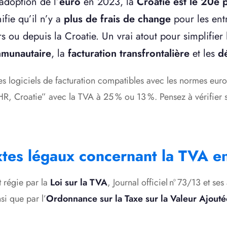
adoption de l’
euro
en 2023, la
Croatie est le 20e 
ifie qu’il n’y a
plus de frais de change
pour les entr
s ou depuis la Croatie. Un vrai atout pour simplifier
mmunautaire
, la
facturation transfrontalière
et les
d
es logiciels de facturation compatibles avec les normes eur
HR, Croatie” avec la TVA à 25 % ou 13 %. Pensez à vérifier si
xtes légaux concernant la TVA e
t régie par la
Loi sur la TVA
, Journal officiel nº 73/13 et s
i que par l’
Ordonnance sur la Taxe sur la Valeur Ajouté