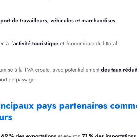
sport de travailleurs, véhicules et marchandises
,
en à l’
activité touristique
et économique du littoral.
oumise à la TVA croate, avec potentiellement
des taux rédui
port de passage
incipaux pays partenaires comm
urs
e
69 % des exportations
et environ
71 % des importations