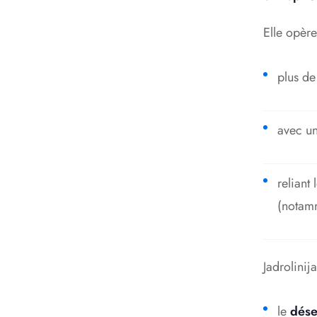
Elle opère
plus d
avec un
reliant
(notamm
Jadrolinij
le
dése