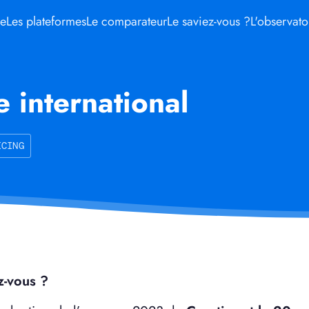
me
Les plateformes
Le comparateur
Le saviez-vous ?
L'observato
 international
ICING
z-vous ?