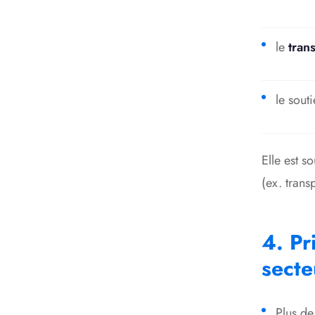
le
tran
le souti
Elle est s
(ex. trans
4. Pr
secte
Plus d