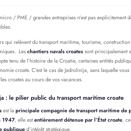
 micro / PME / grandes entreprises n’est pas explicitement d
ibles.
rs qui relèvent du transport maritime, tourisme, construction
amiques. Les
chantiers navals croates
sont principalement s
mpte tenu de l’histoire de la Croatie, certaines entités publi
nomie croate. C’est le cas de Jadrolinija, sans laquelle vous
îles croates au cours de vos vacances.
ija : le pilier public du transport maritime croate
a
est la
principale compagnie de transport maritime de 
n
1947
, elle est
entièrement détenue par l’État croate
, ce
se publique
d’intérêt stratégique.