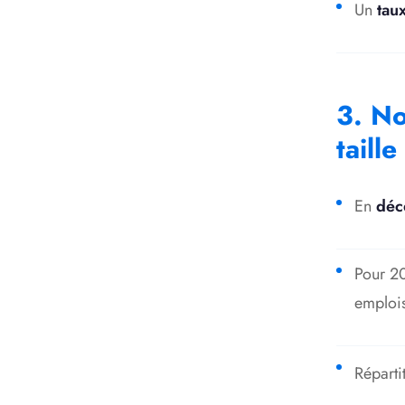
Un
tau
3. No
taille
En
déc
Pour 20
emplois
Réparti