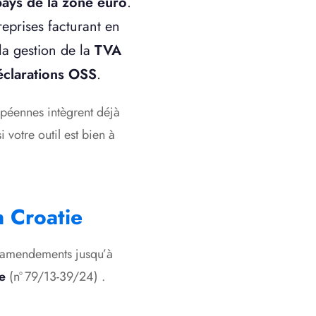
pays de la zone euro
.
eprises facturant en
 la gestion de la
TVA
éclarations OSS
.
opéennes intègrent déjà
 votre outil est bien à
n Croatie
es amendements jusqu’à
e
(nº 79/13-39/24)
.