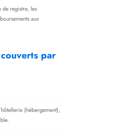
 de registre, les
emboursements aux
 couverts par
’hôtellerie (hébergement),
able
.