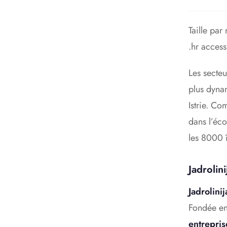
Taille par
.hr access
Les secteu
plus dyn
Istrie. Co
dans l’éco
les 8000 
Jadrolin
Jadrolinij
Fondée e
entrepri