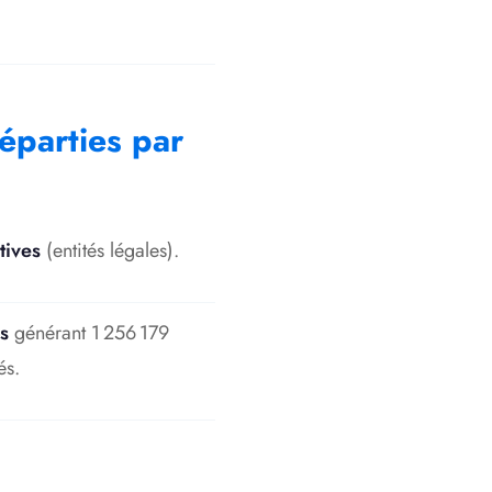
éparties par
tives
(entités légales)
.
s
générant 1 256 179
és
.