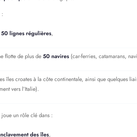
 :
e
50 lignes régulières
,
e flotte de plus de
50 navires
(car-ferries, catamarans, navi
 les îles croates à la côte continentale, ainsi que quelques lia
ent vers l’Italie).
a joue un rôle clé dans :
nclavement des îles
,