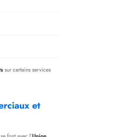
ts
sur certains services
erciaux et
se font avec l’
Union