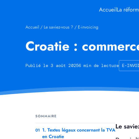
Accueil
La réfor
Accueil
/
Le saviez-vous ?
/
E-invoicing
Croatie : commerce
Publié le 3 août 2025
6 min de lecture
E-INVO
SOMMAIRE
Le savie
1. Textes légaux concernant la TVA
01
en Croatie