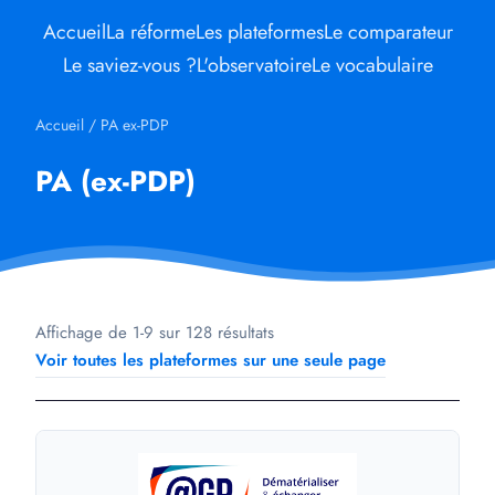
Accueil
La réforme
Les plateformes
Le comparateur
Le saviez-vous ?
L'observatoire
Le vocabulaire
Accueil
/
PA ex-PDP
PA (ex-PDP)
Affichage de 1-9 sur 128 résultats
Voir toutes les plateformes sur une seule page