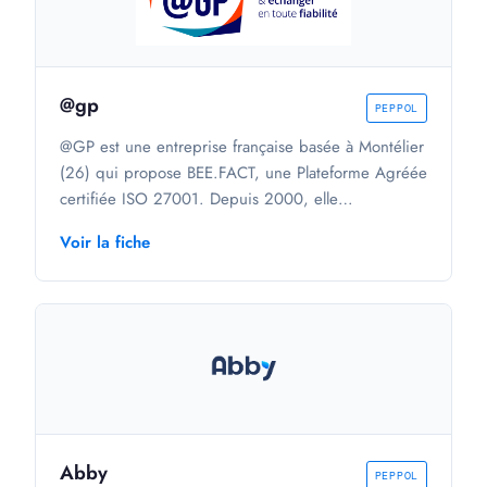
@gp
PEPPOL
@GP est une entreprise française basée à Montélier
(26) qui propose BEE.FACT, une Plateforme Agréée
certifiée ISO 27001. Depuis 2000, elle
accompagne environ 4 000 clients (grandes
Voir la fiche
entreprises, ETI et PME) dans la facturation
électronique et les échanges B2B en EDI, couvrant
notamment les secteurs de l'agro-alimentaire,
l'industrie, le bricolage, le négoce et la grande
distribution. La solution intègre la signature
électronique et répond aux exigences de
dématérialisation et de fiabilisation des flux
commerciaux.
Abby
PEPPOL