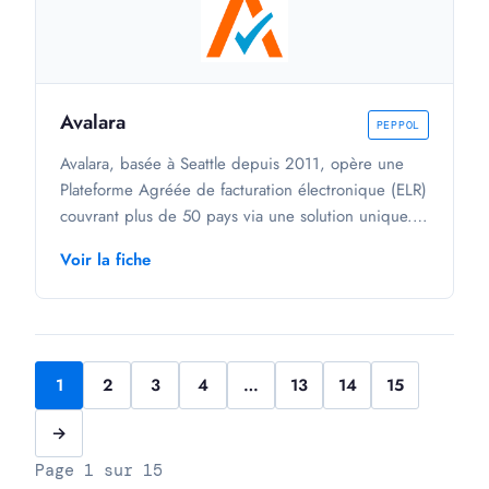
distribution, l'industrie, l'agro-alimentaire,
l'automobile et la publicité, dans l'automatisation de
leurs échanges électroniques.
Avalara
PEPPOL
Avalara, basée à Seattle depuis 2011, opère une
Plateforme Agréée de facturation électronique (ELR)
couvrant plus de 50 pays via une solution unique.
Avec 43 000 clients, elle adresse tous les secteurs
Voir la fiche
d'activité et propose archivage, contrôles
réglementaires et accès à une base de qualification
de 68 millions d'entreprises. Originellement
positionnée sur la conformité fiscale, la plateforme
s'adresse aux PME, ETI et grandes entreprises.
1
2
3
4
…
13
14
15
→
Page 1 sur 15