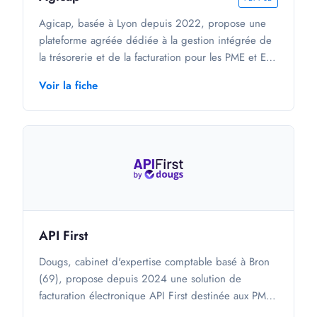
Agicap, basée à Lyon depuis 2022, propose une
plateforme agréée dédiée à la gestion intégrée de
la trésorerie et de la facturation pour les PME et ETI.
Ses 8 000 clients utilisent la solution pour
Voir la fiche
automatiser leurs processus d'achats, consolider leur
suivi de dépenses et optimiser leur recouvrement.
La plateforme centralise les flux bancaires et de
facturation afin de structurer la gestion
administrative et financière.
API First
Dougs, cabinet d'expertise comptable basé à Bron
(69), propose depuis 2024 une solution de
facturation électronique API First destinée aux PME
et TPE de tous secteurs. La plateforme, qui compte