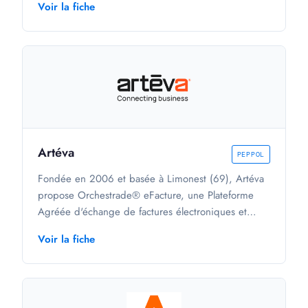
Voir la fiche
49 000 clients, automatise les flux de comptabilité
et de facturation, avec un logiciel gratuit conforme
à la Plateforme Agréée.
Artéva
PEPPOL
Fondée en 2006 et basée à Limonest (69), Artéva
propose Orchestrade® eFacture, une Plateforme
Agréée d'échange de factures électroniques et
d'EDI destinée aux PME, ETI et grandes entreprises.
Voir la fiche
La solution, conforme à la réforme 2026, intègre un
annuaire et une gestion du cycle de facturation.
Artéva accompagne environ 300 clients issus de
secteurs variés, dont la logistique et transport, la