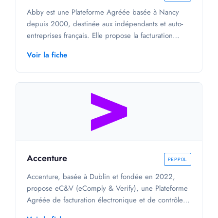
Abby est une Plateforme Agréée basée à Nancy
depuis 2000, destinée aux indépendants et auto-
entreprises français. Elle propose la facturation
électronique gratuite (émission, réception, e-
Voir la fiche
reporting), ainsi que des fonctionnalités
complémentaires : livre des recettes,
synchronisation bancaire et gestion des déclarations
Urssaf et TVA. Avec 100 000 clients, la solution
couvre l'ensemble des secteurs d'activité pour les
TPE.
Accenture
PEPPOL
Accenture, basée à Dublin et fondée en 2022,
propose eC&V (eComply & Verify), une Plateforme
Agréée de facturation électronique et de contrôle
continu des transactions adaptée aux exigences