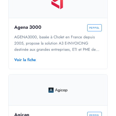
Agena 3000
PEPPOL
AGENA3000, basée à Cholet en France depuis
2005, propose la solution A3 E-INVOICING
destinée aux grandes entreprises, ETI et PME de
tous secteurs. La plateforme couvre la facturation
Voir la fiche
électronique conforme aux standards internationaux,
complétée par des modules de gestion des
processus métier (O2C, P2P). Elle sert actuellement
plus de 8 000 clients et s'inscrit dans une offre plus
large combinant automatisation produit (PIM, PDM)
et automatisation métier (EDI, TPM), disponible
également en Europe et au Canada.
Agicap
PEPPOL