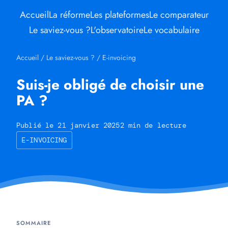
Accueil
La réforme
Les plateformes
Le comparateur
Le saviez-vous ?
L'observatoire
Le vocabulaire
Accueil
/
Le saviez-vous ?
/
E-invoicing
Suis-je obligé de choisir une
PA ?
Publié le 21 janvier 2025
2 min de lecture
E-INVOICING
SOMMAIRE