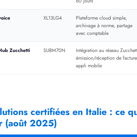
60 jours
voice
XL13LG4
Plateforme cloud simple,
archivage à norme, partage
avec comptable
 Hub Zucchetti
SUBM70N
Intégration au réseau Zucchett
émission/réception de facture
appli mobile
lutions certifiées en Italie : ce
r (août 2025)