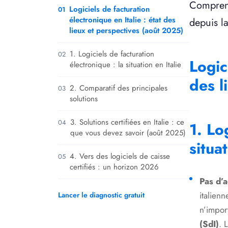
Comprend
Logiciels de facturation
01
électronique en Italie : état des
depuis l
lieux et perspectives (août 2025)
1. Logiciels de facturation
02
Logic
électronique : la situation en Italie
des l
2. Comparatif des principales
03
solutions
3. Solutions certifiées en Italie : ce
04
1. Lo
que vous devez savoir (août 2025)
situat
4. Vers des logiciels de caisse
05
certifiés : un horizon 2026
Pas d’a
italien
Lancer le diagnostic gratuit
n’impor
(SdI)
. 