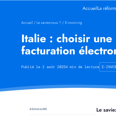
Accueil
La réfor
Accueil
/
Le saviez-vous ?
/
E-invoicing
Italie : choisir une
facturation électr
Publié le 2 août 2025
4 min de lecture
E-INVO
Le savie
SOMMAIRE