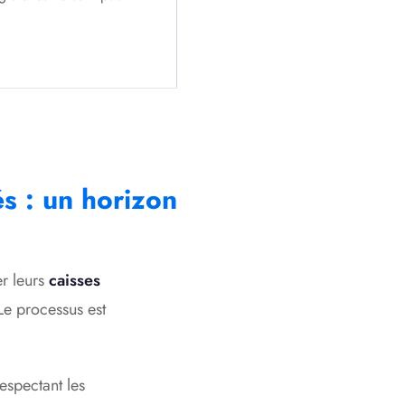
és : un horizon
er leurs
caisses
Le processus est
espectant les