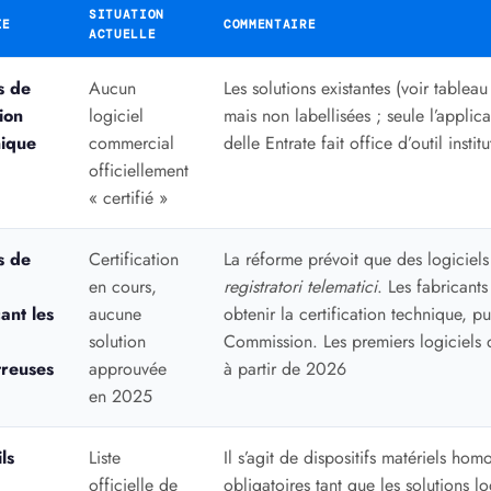
SITUATION
IE
COMMENTAIRE
ACTUELLE
s de
Aucun
Les solutions existantes (voir tablea
ion
logiciel
mais non labellisées ; seule l’applic
nique
commercial
delle Entrate fait office d’outil instit
officiellement
« certifié »
s de
Certification
La réforme prévoit que des logiciels
en cours,
registratori telematici
. Les fabricants
ant les
aucune
obtenir la certification technique, p
solution
Commission. Les premiers logiciels d
treuses
approuvée
à partir de 2026
en 2025
ls
Liste
Il s’agit de dispositifs matériels homo
officielle de
obligatoires tant que les solutions lo