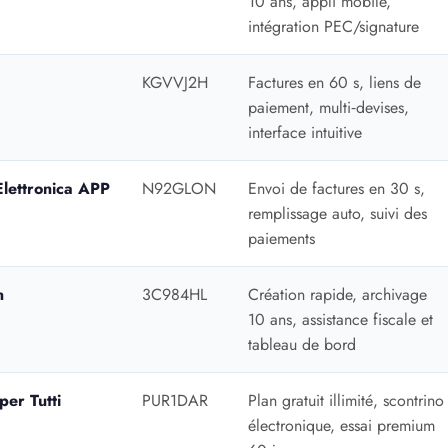
10 ans, appli mobile,
intégration PEC/signature
KGVVJ2H
Factures en 60 s, liens de
paiement, multi‑devises,
interface intuitive
Elettronica APP
N92GLON
Envoi de factures en 30 s,
remplissage auto, suivi des
paiements
n
3C984HL
Création rapide, archivage
10 ans, assistance fiscale et
tableau de bord
per Tutti
PUR1DAR
Plan gratuit illimité, scontrino
électronique, essai premium