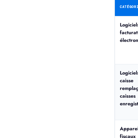
CATÉGOR
Logiciel
facturat
électro
Logiciel
caisse
remplaç
caisses
enregis
Apparei
fiscaux