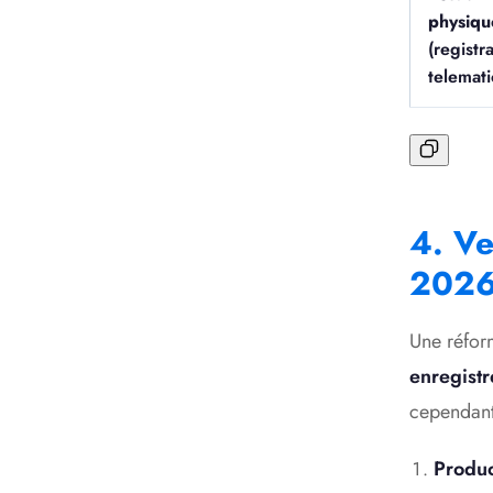
physiqu
(registra
telemati
4. Ve
202
Une réfor
enregist
cependant
Produc