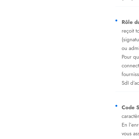
Rôle du
reçoit t
(signatu
ou admi
Pour que
connect
fournis
SdI d’a
Code S
caractè
En l’enr
vous as