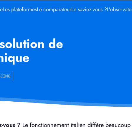
me
Les plateformes
Le comparateur
Le saviez-vous ?
L'observato
 solution de
onique
ICING
z-vous ?
Le fonctionnement italien diffère beaucoup 