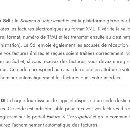
 SdI :
le
Sistema di Interscambio
est la plateforme gérée par l
outes les factures électroniques au format XML. Il vérifie la val
re, format, numéro de TVA) et les transmet ensuite au destinatai
nistration). Le SdI envoie également les accusés de réception et
 vos factures émises et reçues soient traitées correctement, vot
er au SdI et, si vous recevez des factures, vous devez enregist
seur. Ce code correspond au canal de réception attribué à votr
cheminer automatiquement les factures dans votre interface.
DI :
chaque fournisseur de logiciel dispose d’un code destinat
res. Ce code est indispensable pour recevoir vos factures dire
egistrant sur le portail
Fatture & Corrispettivi
et en le communiq
surez l’acheminement automatique des factures.