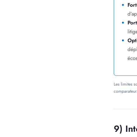
For
d’a
Port
liti
Opt
dépl
écos
Les limites 
comparateur
9) In