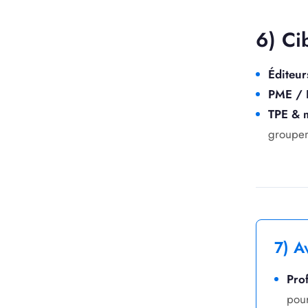
6) Ci
Éditeur
PME / 
TPE & 
groupem
7) A
Pro
pour