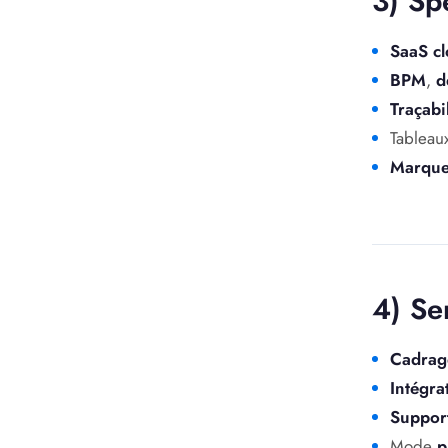
3) Sp
SaaS c
BPM
,
d
Traçabil
Tableau
Marque 
4) Se
Cadrag
Intégra
Suppor
Mode
p