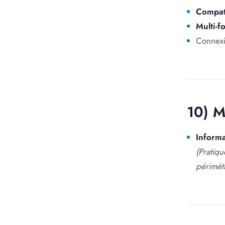
Compati
Multi-f
Connexi
10) M
Informa
(Pratiq
périmèt