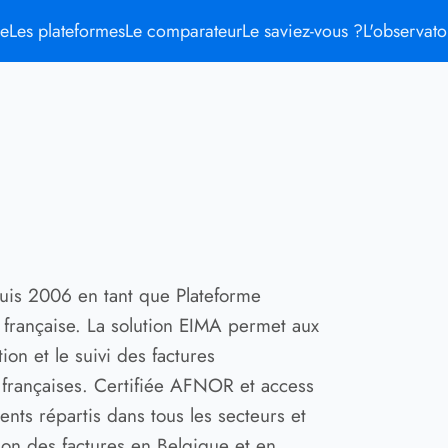
me
Les plateformes
Le comparateur
Le saviez-vous ?
L'observato
uis 2006 en tant que Plateforme
e française. La solution EIMA permet aux
ion et le suivi des factures
françaises. Certifiée AFNOR et access
ents répartis dans tous les secteurs et
on des factures en Belgique et en