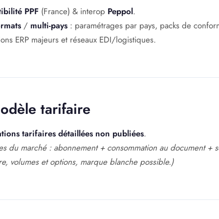
bilité PPF
(France) & interop
Peppol
.
ormats
/
multi-pays
: paramétrages par pays, packs de conform
ons ERP majeurs et réseaux EDI/logistiques.
odèle tarifaire
tions tarifaires détaillées non publiées
.
ues du marché : abonnement + consommation au document + ser
re, volumes et options, marque blanche possible.)