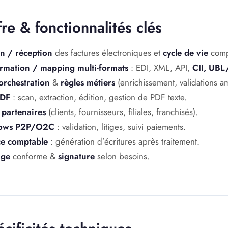
fre & fonctionnalités clés
n / réception
des factures électroniques et
cycle de vie
compl
rmation / mapping multi-formats
: EDI, XML, API,
CII, UBL
rchestration
&
règles métiers
(enrichissement, validations a
DF
: scan, extraction, édition, gestion de PDF texte.
s partenaires
(clients, fournisseurs, filiales, franchisés).
lows P2P/O2C
: validation, litiges, suivi paiements.
ce comptable
: génération d’écritures après traitement.
age
conforme &
signature
selon besoins.