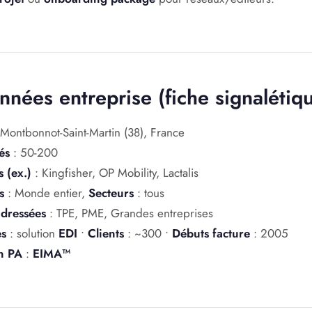
nnées entreprise (fiche signalétiq
Montbonnot-Saint-Martin (38), France
és
: 50-200
s (ex.)
: Kingfisher, OP Mobility, Lactalis
s
: Monde entier,
Secteurs
: tous
 adressées
: TPE, PME, Grandes entreprises
es
: solution
EDI
•
Clients
: ~300 •
Débuts facture
: 2005
n PA
:
EIMA™