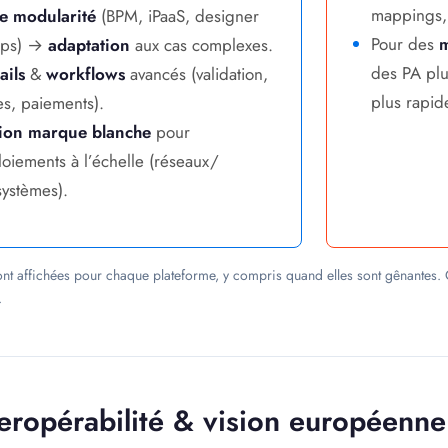
mappings,
te modularité
(BPM, iPaaS, designer
Pour des
m
pps) →
adaptation
aux cas complexes.
des PA plu
ails
&
workflows
avancés (validation,
plus rapi
ges, paiements).
ion marque blanche
pour
oiements à l’échelle (réseaux/
ystèmes).
sont affichées pour chaque plateforme, y compris quand elles sont gênantes. 
.
teropérabilité & vision européenne