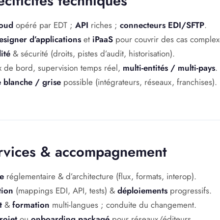
écificités techniques
loud
opéré par EDT ;
API
riches ;
connecteurs EDI/SFTP
.
esigner d’applications
et
iPaaS
pour couvrir des cas complex
ité
& sécurité (droits, pistes d’audit, historisation).
x de bord, supervision temps réel,
multi-entités / multi-pays
.
blanche / grise
possible (intégrateurs, réseaux, franchises).
rvices & accompagnement
e
réglementaire & d’architecture (flux, formats, interop).
tion
(mappings EDI, API, tests) &
déploiements
progressifs.
t
&
formation
multi-langues ; conduite du changement.
rojet
ou
onboarding packagé
pour réseaux/éditeurs.