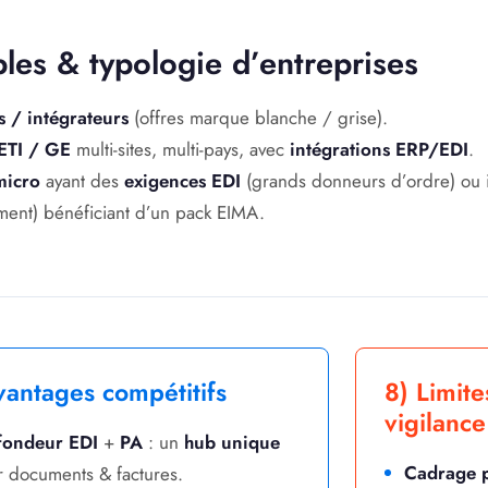
bles & typologie d’entreprises
s / intégrateurs
(offres marque blanche / grise).
ETI / GE
multi-sites, multi-pays, avec
intégrations ERP/EDI
.
micro
ayant des
exigences EDI
(grands donneurs d’ordre) ou 
ent) bénéficiant d’un pack EIMA.
vantages compétitifs
8) Limite
vigilance
fondeur EDI
+
PA
: un
hub unique
Cadrage p
 documents & factures.