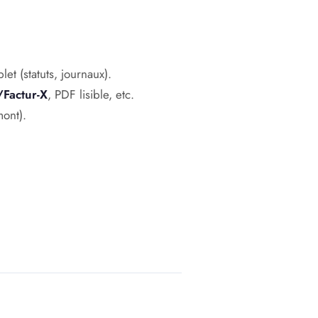
et (statuts, journaux).
/Factur-X
, PDF lisible, etc.
mont).