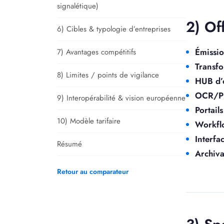
signalétique)
2) Of
6) Cibles & typologie d’entreprises
Émissio
7) Avantages compétitifs
Transfo
8) Limites / points de vigilance
HUB d’o
OCR/P
9) Interopérabilité & vision européenne
Portail
10) Modèle tarifaire
Workf
Interfa
Résumé
Archiv
Retour au comparateur