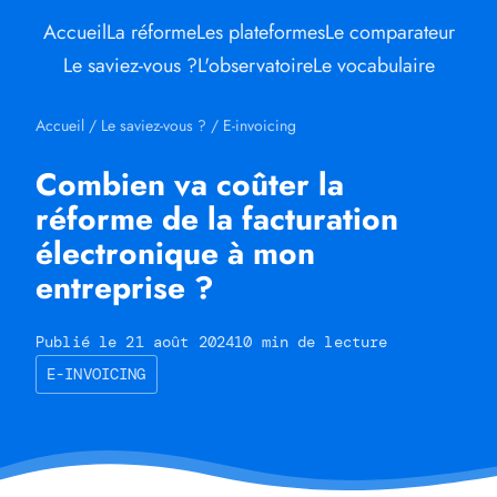
Accueil
La réforme
Les plateformes
Le comparateur
Le saviez-vous ?
L'observatoire
Le vocabulaire
Accueil
/
Le saviez-vous ?
/
E-invoicing
Combien va coûter la
réforme de la facturation
électronique à mon
entreprise ?
Publié le 21 août 2024
10 min de lecture
E-INVOICING