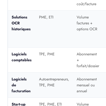
coût/facture
Solutions
PME, ETI
Volume
OCR
factures +
historiques
options OCR
Logiciels
TPE, PME
Abonnement
comptables
+
forfait/dossier
Logiciels
Autoentrepreneurs,
Abonnement
de
TPE, PME
mensuel ou
facturation
annuel
Start-up
TPE, PME, ETI
Volume